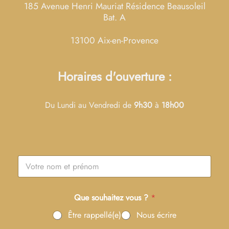
185 Avenue Henri Mauriat Résidence Beausoleil
Bat. A
13100 Aix-en-Provence
Horaires d'ouverture :
Du Lundi au Vendredi de
9h30
à
18h00
N
o
m
e
Que souhaitez vous ?
*
t
p
Être rappellé(e)
Nous écrire
r
é