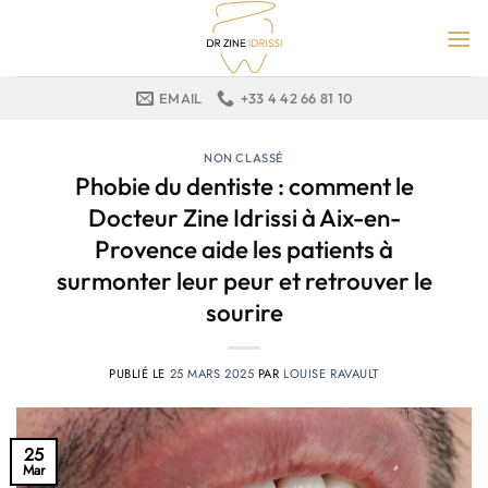
Passer
au
contenu
EMAIL
+33 4 42 66 81 10
NON CLASSÉ
Phobie du dentiste : comment le
Docteur Zine Idrissi à Aix-en-
Provence aide les patients à
surmonter leur peur et retrouver le
sourire
PUBLIÉ LE
25 MARS 2025
PAR
LOUISE RAVAULT
25
Mar