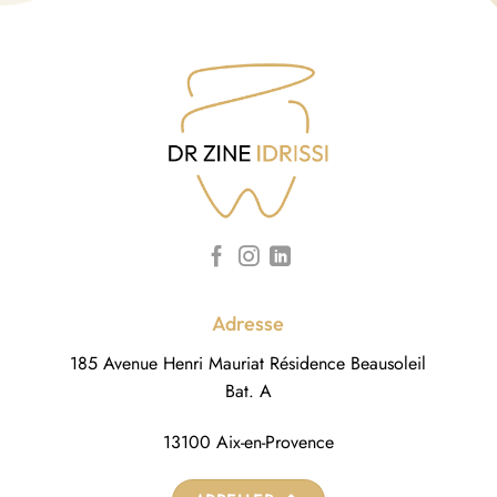
v
é
?
*
Adresse
185 Avenue Henri Mauriat Résidence Beausoleil
Bat. A
13100 Aix-en-Provence