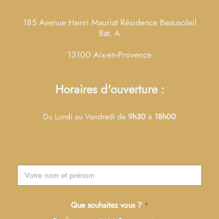
185 Avenue Henri Mauriat Résidence Beausoleil
Bat. A
13100 Aix-en-Provence
Horaires d'ouverture :
Du Lundi au Vendredi de
9h30
à
18h00
N
o
m
e
*
Que souhaitez vous ?
*
t
*
p
v