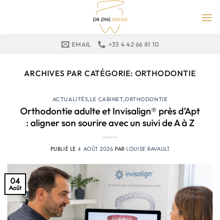
Passer
au
contenu
EMAIL
+33 4 42 66 81 10
ARCHIVES PAR CATÉGORIE:
ORTHODONTIE
ACTUALITÉS
,
LE CABINET
,
ORTHODONTIE
Orthodontie adulte et Invisalign® près d’Apt
: aligner son sourire avec un suivi de A à Z
PUBLIÉ LE
4 AOÛT 2026
PAR
LOUISE RAVAULT
04
Août