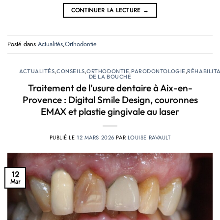
CONTINUER LA LECTURE
→
Posté dans
Actualités
,
Orthodontie
ACTUALITÉS
,
CONSEILS
,
ORTHODONTIE
,
PARODONTOLOGIE
,
RÉHABILIT
DE LA BOUCHE
Traitement de l’usure dentaire à Aix-en-
Provence : Digital Smile Design, couronnes
EMAX et plastie gingivale au laser
PUBLIÉ LE
12 MARS 2026
PAR
LOUISE RAVAULT
12
Mar