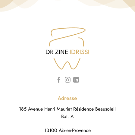
o
u
v
é
?
*
Adresse
185 Avenue Henri Mauriat Résidence Beausoleil
Bat. A
13100 Aix-en-Provence