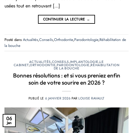
usées tout en retrouvant […]
CONTINUER LA LECTURE
→
Posté dans
Actualités
,
Conseils
,
Orthodontie
,
Parodontologie
,
Réhabilitation de
la bouche
ACTUALITÉS
,
CONSEILS
,
IMPLANTOLOGIE
,
LE
CABINET
,
ORTHODONTIE
,
PARODONTOLOGIE
,
RÉHABILITATION
DE LA BOUCHE
Bonnes résolutions : et si vous preniez enfin
soin de votre sourire en 2026 ?
PUBLIÉ LE
6 JANVIER 2026
PAR
LOUISE RAVAULT
06
Jan