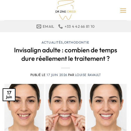
Passer
au
contenu
EMAIL
+33 4 42 66 81 10
ACTUALITÉS
,
ORTHODONTIE
Invisalign adulte : combien de temps
dure réellement le traitement ?
PUBLIÉ LE
17 JUIN 2026
PAR
LOUISE RAVAULT
17
Juin